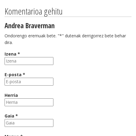
Komentarioa gehitu
Andrea Braverman
Ondorengo eremuak bete. "*" dutenak derrigorrez bete behar
dira.
Izena *
E-posta *
Herria
Gaia *