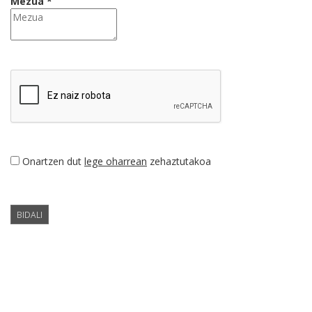
Mezua *
Onartzen dut
lege oharrean
zehaztutakoa
BIDALI