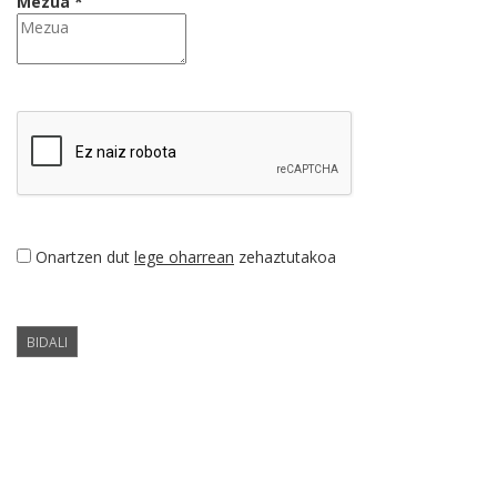
Mezua *
Onartzen dut
lege oharrean
zehaztutakoa
BIDALI