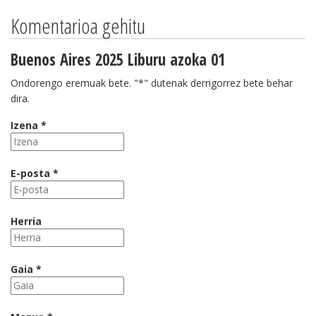
Komentarioa gehitu
Buenos Aires 2025 Liburu azoka 01
Ondorengo eremuak bete. "*" dutenak derrigorrez bete behar
dira.
Izena *
E-posta *
Herria
Gaia *