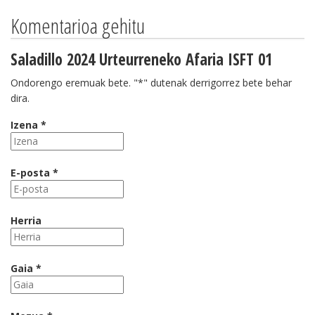
Komentarioa gehitu
Saladillo 2024 Urteurreneko Afaria ISFT 01
Ondorengo eremuak bete. "*" dutenak derrigorrez bete behar
dira.
Izena *
E-posta *
Herria
Gaia *