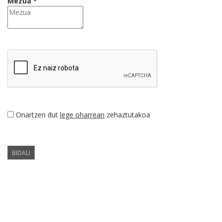
Mezua *
Onartzen dut
lege oharrean
zehaztutakoa
BIDALI