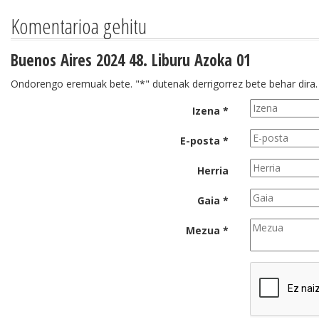
Komentarioa gehitu
Buenos Aires 2024 48. Liburu Azoka 01
Ondorengo eremuak bete. "*" dutenak derrigorrez bete behar dira.
Izena *
E-posta *
Herria
Gaia *
Mezua *