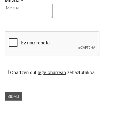
Mezua *
Onartzen dut
lege oharrean
zehaztutakoa
BIDALI