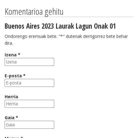
Komentarioa gehitu
Buenos Aires 2023 Laurak Lagun Onak 01
Ondorengo eremuak bete. "*" dutenak derrigorrez bete behar
dira.
Izena *
E-posta *
Herria
Gaia *