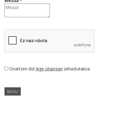
Mezua *
Onartzen dut
lege oharrean
zehaztutakoa
BIDALI