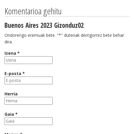
Komentarioa gehitu
Buenos Aires 2023 Gizonduz02
Ondorengo eremuak bete. "*" dutenak derrigorrez bete behar
dira.
Izena *
E-posta *
Herria
Gaia *