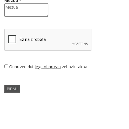
Mezua *
Onartzen dut
lege oharrean
zehaztutakoa
BIDALI