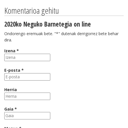
Komentarioa gehitu
2020ko Neguko Barnetegia on line
Ondorengo eremuak bete. "*" dutenak derrigorrez bete behar
dira.
Izena *
E-posta *
Herria
Gaia *