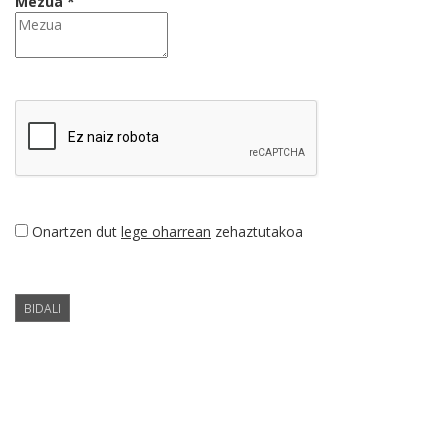
Mezua *
Onartzen dut
lege oharrean
zehaztutakoa
BIDALI