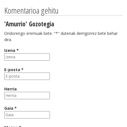
Komentarioa gehitu
'Amurrio' Gozotegia
Ondorengo eremuak bete. "*" dutenak derrigorrez bete behar
dira.
Izena *
E-posta *
Herria
Gaia *