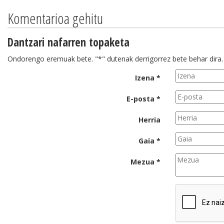
Komentarioa gehitu
Dantzari nafarren topaketa
Ondorengo eremuak bete. "*" dutenak derrigorrez bete behar dira.
Izena *
E-posta *
Herria
Gaia *
Mezua *