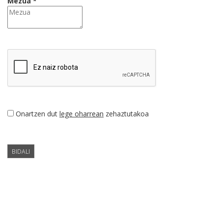
Mezua *
Onartzen dut
lege oharrean
zehaztutakoa
BIDALI