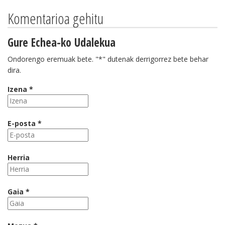
Komentarioa gehitu
Gure Echea-ko Udalekua
Ondorengo eremuak bete. "*" dutenak derrigorrez bete behar
dira.
Izena *
E-posta *
Herria
Gaia *