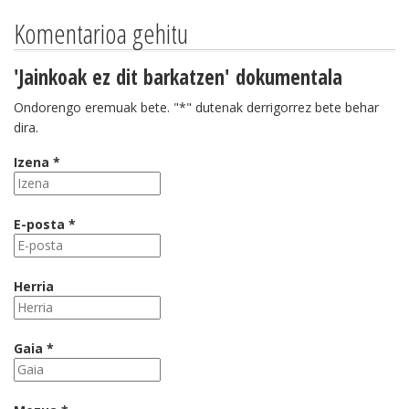
Komentarioa gehitu
'Jainkoak ez dit barkatzen' dokumentala
Ondorengo eremuak bete. "*" dutenak derrigorrez bete behar
dira.
Izena *
E-posta *
Herria
Gaia *