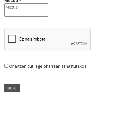
Mezua *
Onartzen dut
lege oharrean
zehaztutakoa
BIDALI