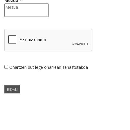
Mezua *
Onartzen dut
lege oharrean
zehaztutakoa
BIDALI