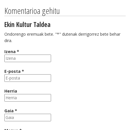
Komentarioa gehitu
Ekin Kultur Taldea
Ondorengo eremuak bete. "*" dutenak derrigorrez bete behar
dira.
Izena *
E-posta *
Herria
Gaia *