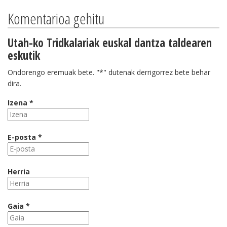
Komentarioa gehitu
Utah-ko Tridkalariak euskal dantza taldearen
eskutik
Ondorengo eremuak bete. "*" dutenak derrigorrez bete behar
dira.
Izena *
E-posta *
Herria
Gaia *