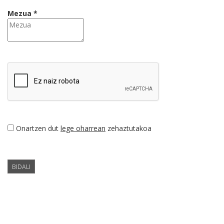
Mezua *
Onartzen dut
lege oharrean
zehaztutakoa
BIDALI