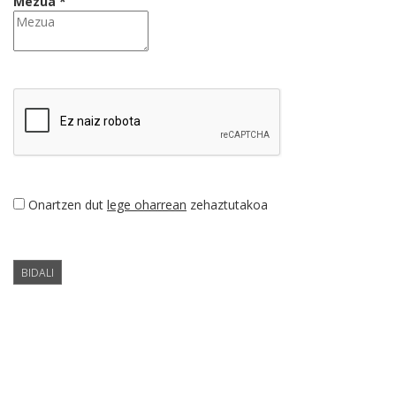
Mezua *
Onartzen dut
lege oharrean
zehaztutakoa
BIDALI