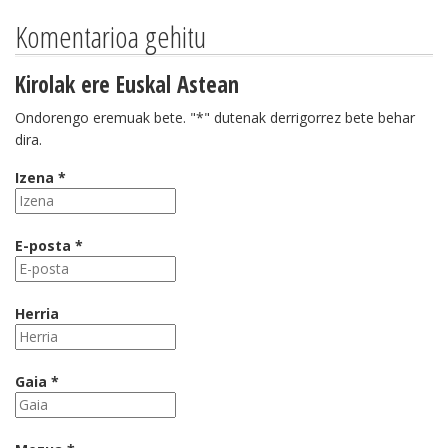
Komentarioa gehitu
Kirolak ere Euskal Astean
Ondorengo eremuak bete. "*" dutenak derrigorrez bete behar
dira.
Izena *
E-posta *
Herria
Gaia *