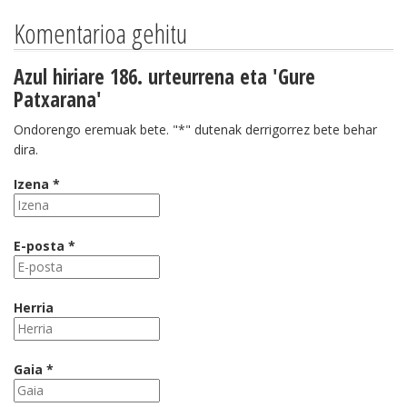
Komentarioa gehitu
Azul hiriare 186. urteurrena eta 'Gure
Patxarana'
Ondorengo eremuak bete. "*" dutenak derrigorrez bete behar
dira.
Izena *
E-posta *
Herria
Gaia *