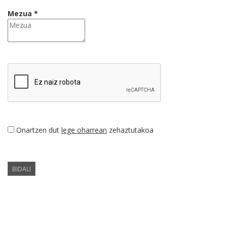
Mezua *
Onartzen dut
lege oharrean
zehaztutakoa
BIDALI