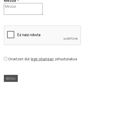
Mezua *
Onartzen dut
lege oharrean
zehaztutakoa
BIDALI