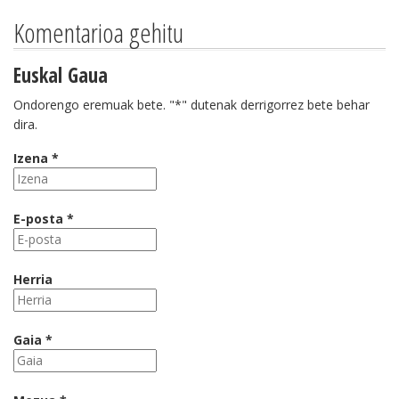
Komentarioa gehitu
Euskal Gaua
Ondorengo eremuak bete. "*" dutenak derrigorrez bete behar
dira.
Izena *
E-posta *
Herria
Gaia *