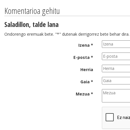
Komentarioa gehitu
Saladillon, talde lana
Ondorengo eremuak bete. "*" dutenak derrigorrez bete behar dira.
Izena *
E-posta *
Herria
Gaia *
Mezua *