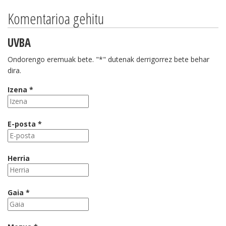
Komentarioa gehitu
UVBA
Ondorengo eremuak bete. "*" dutenak derrigorrez bete behar
dira.
Izena *
E-posta *
Herria
Gaia *