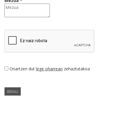
Mezua *
Onartzen dut
lege oharrean
zehaztutakoa
BIDALI