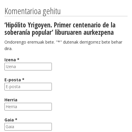
Komentarioa gehitu
‘Hipólito Yrigoyen. Primer centenario de la
soberanía popular’ liburuaren aurkezpena
Ondorengo eremuak bete. "*" dutenak derrigorrez bete behar
dira.
Izena *
E-posta *
Herria
Gaia *