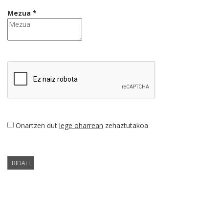
Mezua *
Onartzen dut
lege oharrean
zehaztutakoa
BIDALI