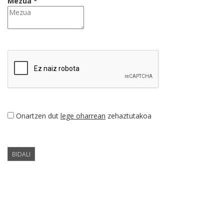
Mezua *
Onartzen dut
lege oharrean
zehaztutakoa
BIDALI