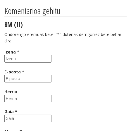
Komentarioa gehitu
8M (II)
Ondorengo eremuak bete. "*" dutenak derrigorrez bete behar
dira.
Izena *
E-posta *
Herria
Gaia *