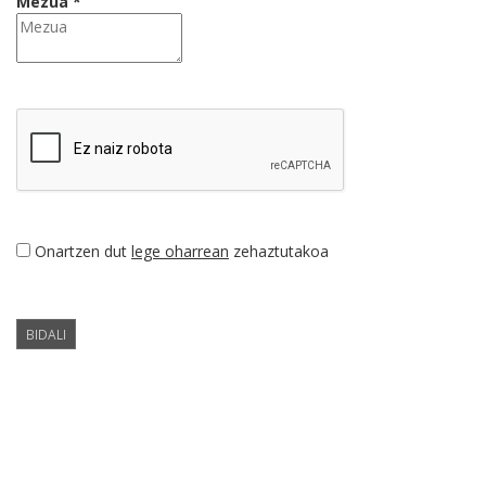
Mezua *
Onartzen dut
lege oharrean
zehaztutakoa
BIDALI