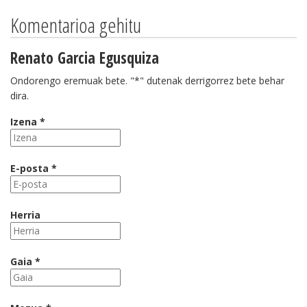
Komentarioa gehitu
Renato Garcia Egusquiza
Ondorengo eremuak bete. "*" dutenak derrigorrez bete behar
dira.
Izena *
E-posta *
Herria
Gaia *