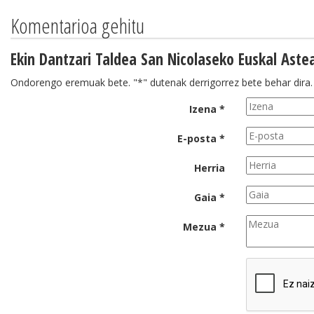
Komentarioa gehitu
Ekin Dantzari Taldea San Nicolaseko Euskal Aste
Ondorengo eremuak bete. "*" dutenak derrigorrez bete behar dira.
Izena *
E-posta *
Herria
Gaia *
Mezua *