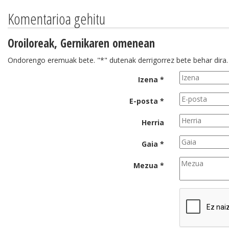
Komentarioa gehitu
Oroiloreak, Gernikaren omenean
Ondorengo eremuak bete. "*" dutenak derrigorrez bete behar dira.
Izena *
E-posta *
Herria
Gaia *
Mezua *