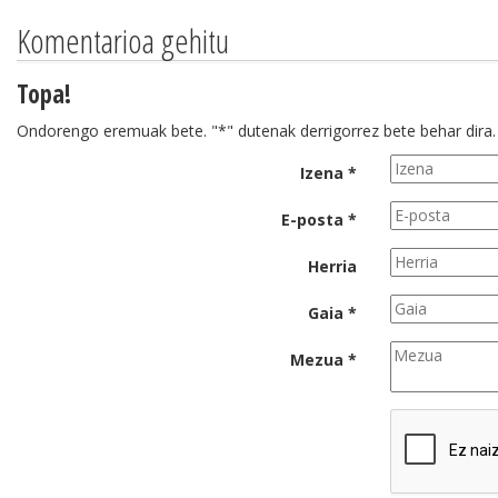
Komentarioa gehitu
Topa!
Ondorengo eremuak bete. "*" dutenak derrigorrez bete behar dira.
Izena *
E-posta *
Herria
Gaia *
Mezua *