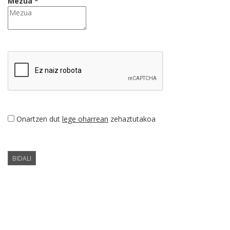
Mezua *
Onartzen dut
lege oharrean
zehaztutakoa
BIDALI