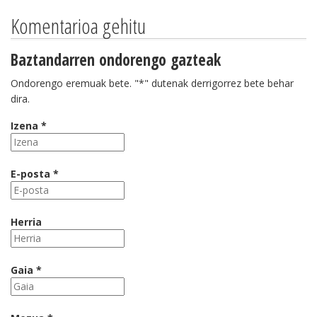
Komentarioa gehitu
Baztandarren ondorengo gazteak
Ondorengo eremuak bete. "*" dutenak derrigorrez bete behar
dira.
Izena *
E-posta *
Herria
Gaia *