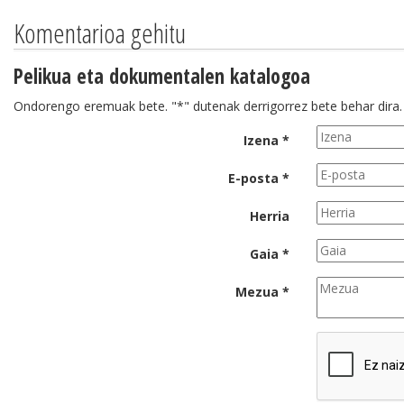
Komentarioa gehitu
Pelikua eta dokumentalen katalogoa
Ondorengo eremuak bete. "*" dutenak derrigorrez bete behar dira.
Izena *
E-posta *
Herria
Gaia *
Mezua *