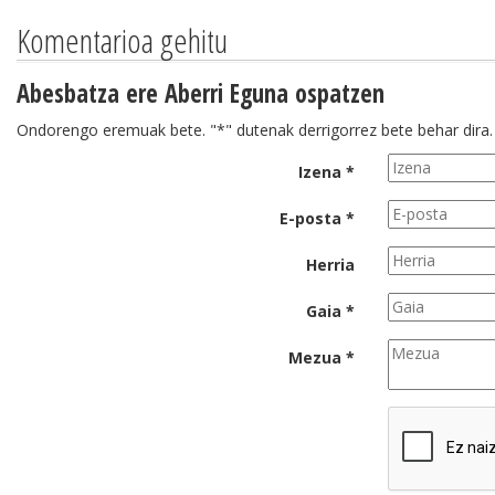
Komentarioa gehitu
Abesbatza ere Aberri Eguna ospatzen
Ondorengo eremuak bete. "*" dutenak derrigorrez bete behar dira.
Izena *
E-posta *
Herria
Gaia *
Mezua *