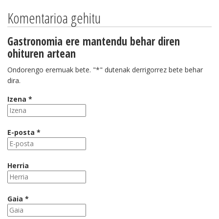
Komentarioa gehitu
Gastronomia ere mantendu behar diren
ohituren artean
Ondorengo eremuak bete. "*" dutenak derrigorrez bete behar
dira.
Izena *
E-posta *
Herria
Gaia *