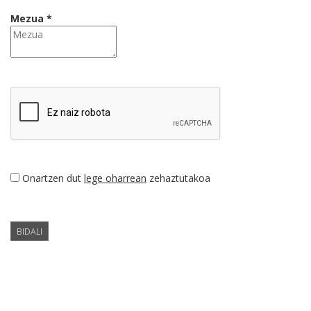
Mezua *
Onartzen dut
lege oharrean
zehaztutakoa
BIDALI