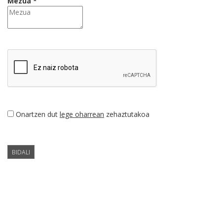
Mezua *
Onartzen dut
lege oharrean
zehaztutakoa
BIDALI