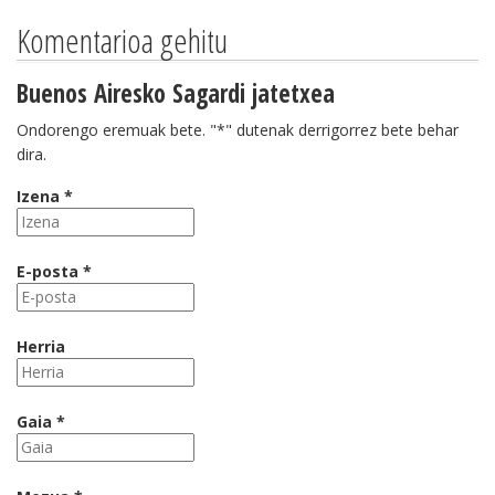
Komentarioa gehitu
Buenos Airesko Sagardi jatetxea
Ondorengo eremuak bete. "*" dutenak derrigorrez bete behar
dira.
Izena *
E-posta *
Herria
Gaia *