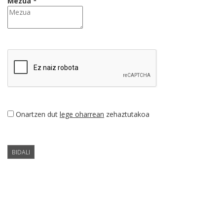
Mezua *
Onartzen dut
lege oharrean
zehaztutakoa
BIDALI