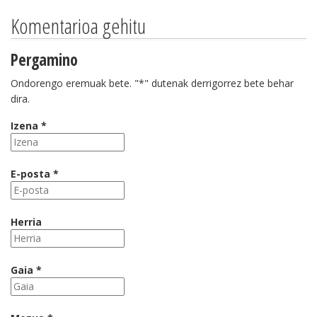
Komentarioa gehitu
Pergamino
Ondorengo eremuak bete. "*" dutenak derrigorrez bete behar
dira.
Izena *
E-posta *
Herria
Gaia *