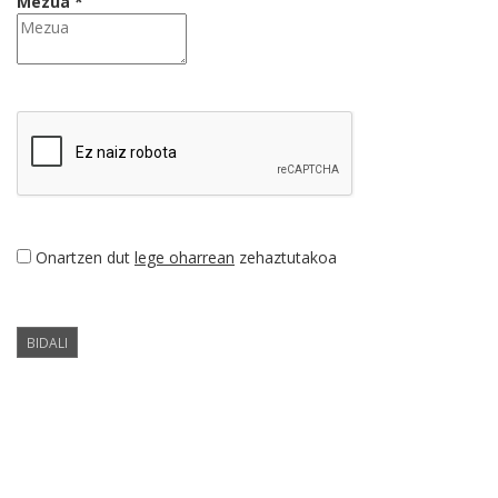
Mezua *
Onartzen dut
lege oharrean
zehaztutakoa
BIDALI