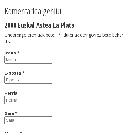
Komentarioa gehitu
2008 Euskal Astea La Plata
Ondorengo eremuak bete. "*" dutenak derrigorrez bete behar
dira.
Izena *
E-posta *
Herria
Gaia *