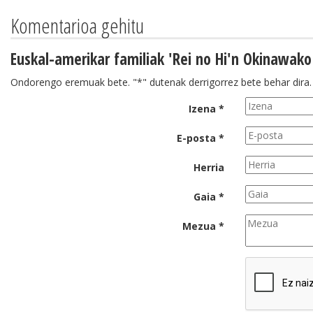
Komentarioa gehitu
Euskal-amerikar familiak 'Rei no Hi'n Okinawako
Ondorengo eremuak bete. "*" dutenak derrigorrez bete behar dira.
Izena *
E-posta *
Herria
Gaia *
Mezua *