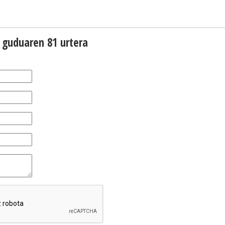
 guduaren 81 urtera