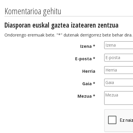
Komentarioa gehitu
Diasporan euskal gaztea izatearen zentzua
Ondorengo eremuak bete. "*" dutenak derrigorrez bete behar dira.
Izena *
E-posta *
Herria
Gaia *
Mezua *