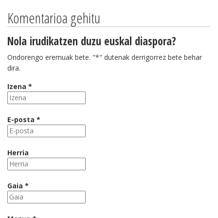
Komentarioa gehitu
Nola irudikatzen duzu euskal diaspora?
Ondorengo eremuak bete. "*" dutenak derrigorrez bete behar
dira.
Izena *
E-posta *
Herria
Gaia *