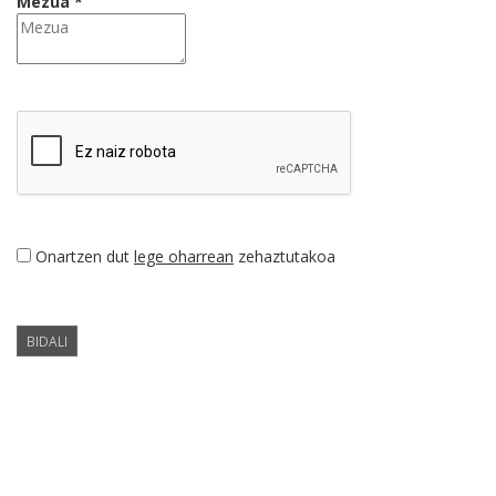
Mezua *
Onartzen dut
lege oharrean
zehaztutakoa
BIDALI