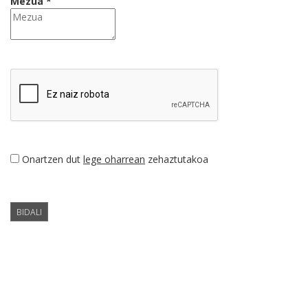
Mezua *
Onartzen dut
lege oharrean
zehaztutakoa
BIDALI