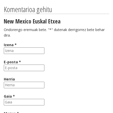
Komentarioa gehitu
New Mexico Euskal Etxea
Ondorengo eremuak bete. "*" dutenak derrigorrez bete behar
dira.
Izena *
E-posta *
Herria
Gaia *