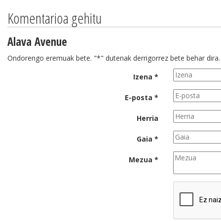
Komentarioa gehitu
Alava Avenue
Ondorengo eremuak bete. "*" dutenak derrigorrez bete behar dira.
Izena *
E-posta *
Herria
Gaia *
Mezua *