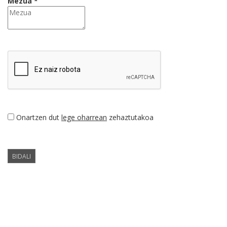
Mezua *
Onartzen dut
lege oharrean
zehaztutakoa
BIDALI