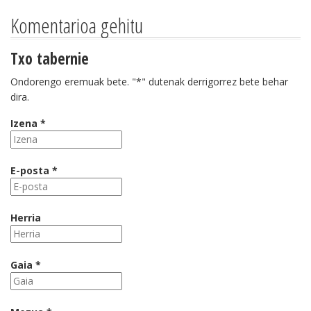
Komentarioa gehitu
Txo tabernie
Ondorengo eremuak bete. "*" dutenak derrigorrez bete behar
dira.
Izena *
E-posta *
Herria
Gaia *