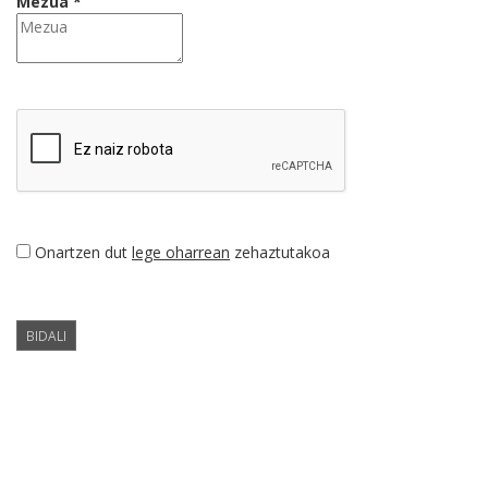
Mezua *
Onartzen dut
lege oharrean
zehaztutakoa
BIDALI