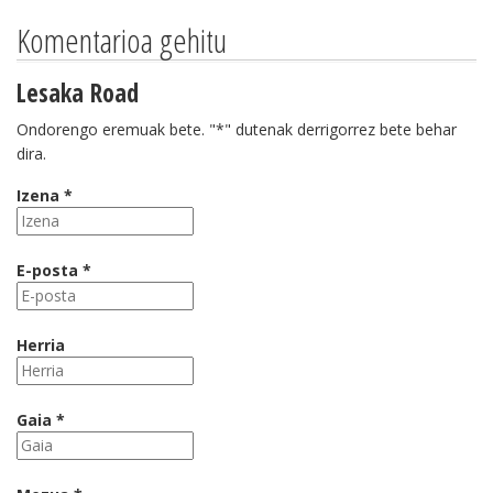
Komentarioa gehitu
Lesaka Road
Ondorengo eremuak bete. "*" dutenak derrigorrez bete behar
dira.
Izena *
E-posta *
Herria
Gaia *