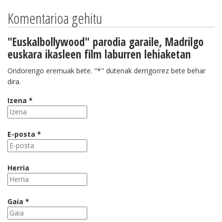
Komentarioa gehitu
"Euskalbollywood" parodia garaile, Madrilgo
euskara ikasleen film laburren lehiaketan
Ondorengo eremuak bete. "*" dutenak derrigorrez bete behar
dira.
Izena *
E-posta *
Herria
Gaia *