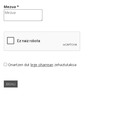
Mezua *
Onartzen dut
lege oharrean
zehaztutakoa
BIDALI