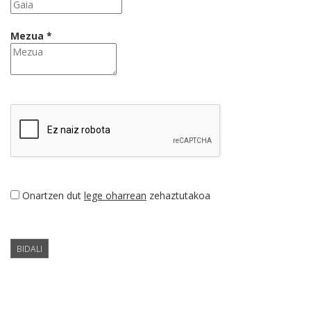
Mezua *
Onartzen dut
lege oharrean
zehaztutakoa
BIDALI