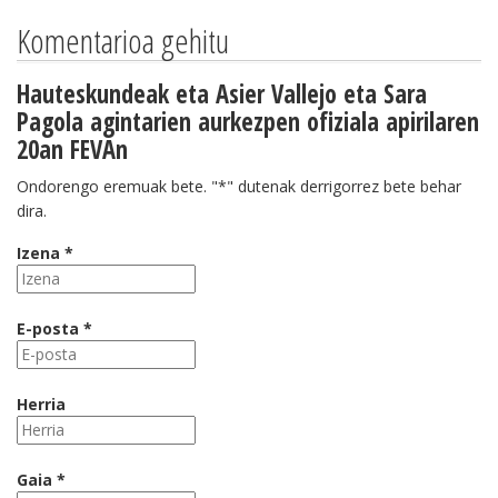
Komentarioa gehitu
Hauteskundeak eta Asier Vallejo eta Sara
Pagola agintarien aurkezpen ofiziala apirilaren
20an FEVAn
Ondorengo eremuak bete. "*" dutenak derrigorrez bete behar
dira.
Izena *
E-posta *
Herria
Gaia *