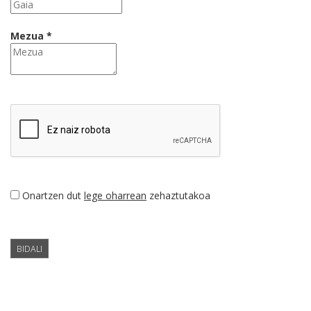
Mezua *
Onartzen dut
lege oharrean
zehaztutakoa
BIDALI