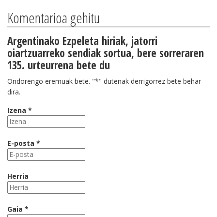
Komentarioa gehitu
Argentinako Ezpeleta hiriak, jatorri
oiartzuarreko sendiak sortua, bere sorreraren
135. urteurrena bete du
Ondorengo eremuak bete. "*" dutenak derrigorrez bete behar
dira.
Izena *
E-posta *
Herria
Gaia *