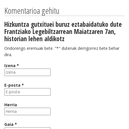
Komentarioa gehitu
Hizkuntza gutxituei buruz eztabaidatuko dute
Frantziako Legebiltzarrean Maiatzaren 7an,
historian lehen aldikotz
Ondorengo eremuak bete. "*" dutenak derrigorrez bete behar
dira.
Izena *
E-posta *
Herria
Gaia *