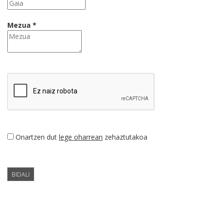
Mezua *
Onartzen dut
lege oharrean
zehaztutakoa
BIDALI