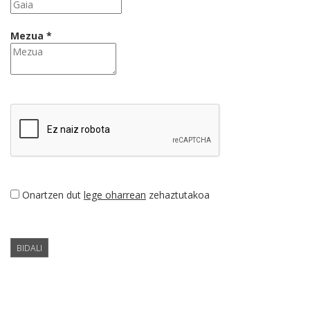
Mezua *
Onartzen dut
lege oharrean
zehaztutakoa
BIDALI