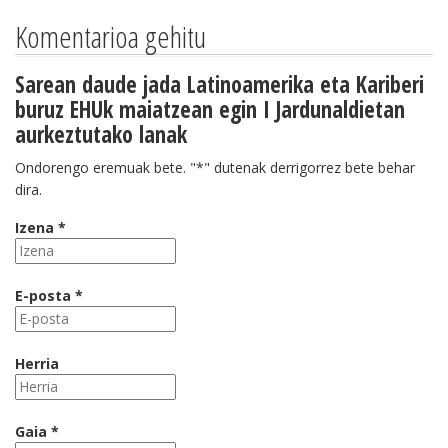
Komentarioa gehitu
Sarean daude jada Latinoamerika eta Kariberi
buruz EHUk maiatzean egin I Jardunaldietan
aurkeztutako lanak
Ondorengo eremuak bete. "*" dutenak derrigorrez bete behar
dira.
Izena *
E-posta *
Herria
Gaia *