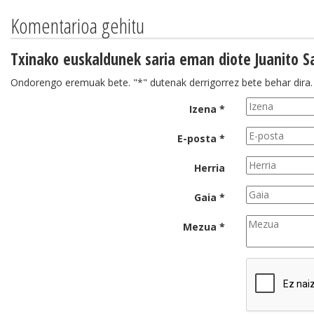
Komentarioa gehitu
Txinako euskaldunek saria eman diote Juanito Sa
Ondorengo eremuak bete. "*" dutenak derrigorrez bete behar dira.
Izena *
E-posta *
Herria
Gaia *
Mezua *