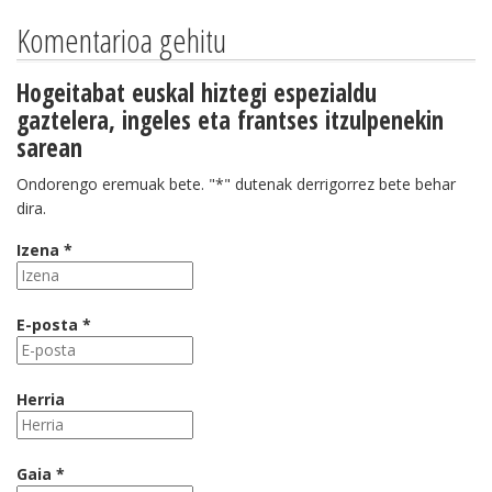
Komentarioa gehitu
Hogeitabat euskal hiztegi espezialdu
gaztelera, ingeles eta frantses itzulpenekin
sarean
Ondorengo eremuak bete. "*" dutenak derrigorrez bete behar
dira.
Izena *
E-posta *
Herria
Gaia *