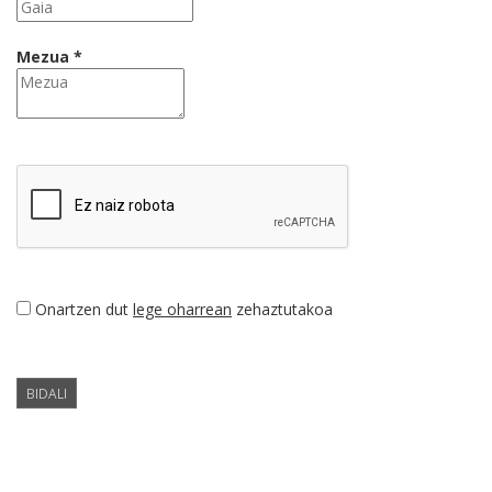
Mezua *
Onartzen dut
lege oharrean
zehaztutakoa
BIDALI