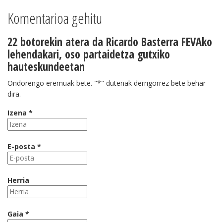
Komentarioa gehitu
22 botorekin atera da Ricardo Basterra FEVAko
lehendakari, oso partaidetza gutxiko
hauteskundeetan
Ondorengo eremuak bete. "*" dutenak derrigorrez bete behar
dira.
Izena *
E-posta *
Herria
Gaia *