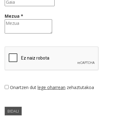
Mezua *
Onartzen dut
lege oharrean
zehaztutakoa
BIDALI