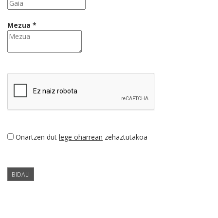
Mezua *
Onartzen dut
lege oharrean
zehaztutakoa
BIDALI