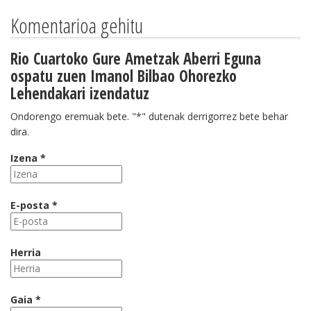
Komentarioa gehitu
Rio Cuartoko Gure Ametzak Aberri Eguna
ospatu zuen Imanol Bilbao Ohorezko
Lehendakari izendatuz
Ondorengo eremuak bete. "*" dutenak derrigorrez bete behar
dira.
Izena *
E-posta *
Herria
Gaia *