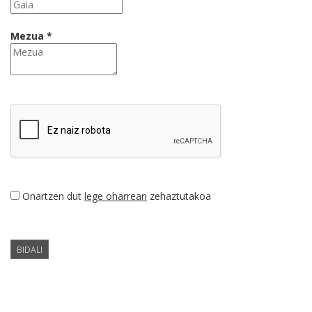
Mezua *
Onartzen dut
lege oharrean
zehaztutakoa
BIDALI