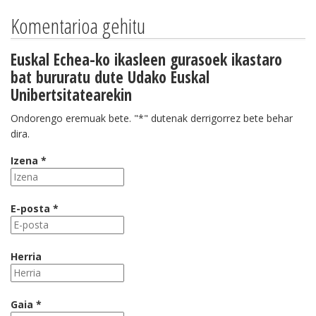
Komentarioa gehitu
Euskal Echea-ko ikasleen gurasoek ikastaro
bat bururatu dute Udako Euskal
Unibertsitatearekin
Ondorengo eremuak bete. "*" dutenak derrigorrez bete behar
dira.
Izena *
E-posta *
Herria
Gaia *