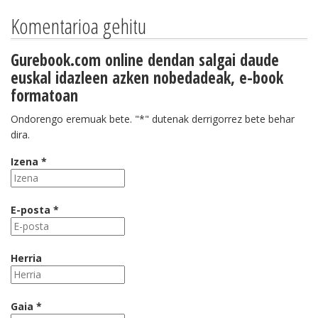
Komentarioa gehitu
Gurebook.com online dendan salgai daude
euskal idazleen azken nobedadeak, e-book
formatoan
Ondorengo eremuak bete. "*" dutenak derrigorrez bete behar
dira.
Izena *
E-posta *
Herria
Gaia *