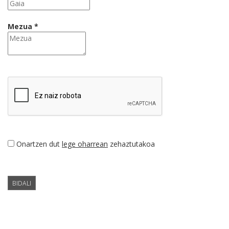
Mezua *
Onartzen dut
lege oharrean
zehaztutakoa
BIDALI