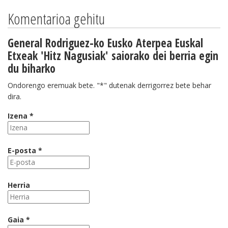
Komentarioa gehitu
General Rodriguez-ko Eusko Aterpea Euskal
Etxeak 'Hitz Nagusiak' saiorako dei berria egin
du biharko
Ondorengo eremuak bete. "*" dutenak derrigorrez bete behar
dira.
Izena *
E-posta *
Herria
Gaia *