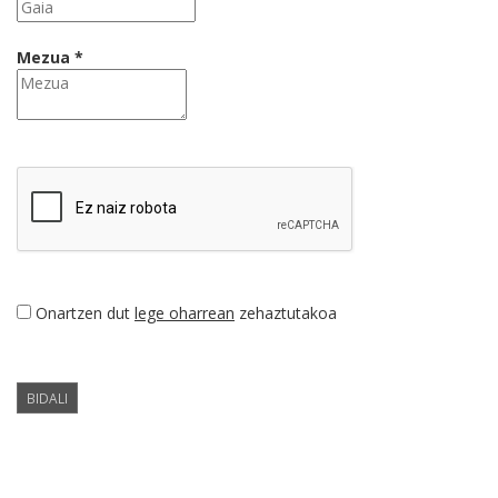
Mezua *
Onartzen dut
lege oharrean
zehaztutakoa
BIDALI